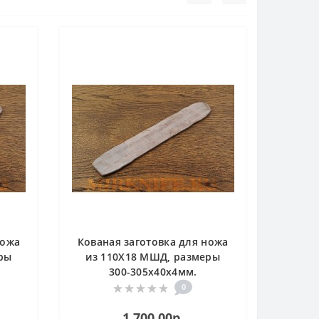
ножа
Кованая заготовка для ножа
ры
из 110Х18 МШД, размеры
300-305х40х4мм.
0
1 700.00р.