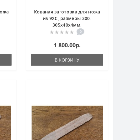
ножа
Кованая заготовка для ножа
-
из 9ХС, размеры 300-
305х40х4мм.
0
1 800.00р.
В КОРЗИНУ