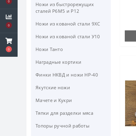
0
Ножи из быстрорежущих
сталей P6M5 и Р12
Ножи из кованой стали 9ХС
0
Ножи из кованой стали У10
Ножи Танто
0
Наградные кортики
Финки НКВД и ножи НР-40
Якутские ножи
Мачете и Кукри
Тяпки для разделки мяса
Топоры ручной работы