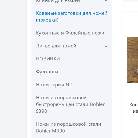
Клинки для ножей
Кованые заготовки для ножей
Клинки для ножей из
булатной стали
(поковки)
Клинки для ножей из
Кухонные и Филейные ножи
дамасской стали
Литье для ножей
Клинки для ножей из стали
110Х18
НОВИНКИ
Литье для ножей из латуни
Клинки для ножей из стали
Литье для ножей из
Фултанги
95Х18
мельхиора
Ножи серии ND
Клинки для ножей из стали
D2
Ножи из порошковой
быстрорежущей стали Bohler
Ков
Клинки для ножей из стали
S390
и
Elmax
Ножи из порошковой стали
Клинки для ножей из стали
Bohler M390
VG-10