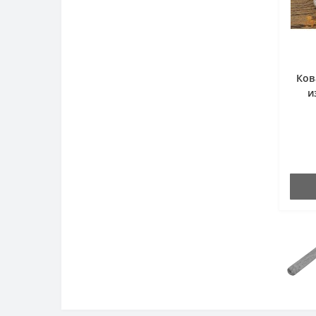
Ков
и